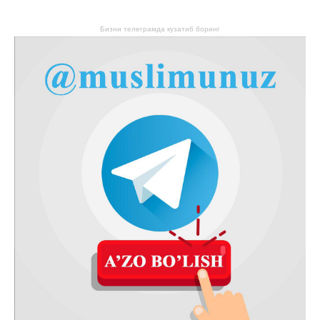
Бизни телеграмда кузатиб боринг