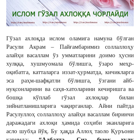
Гўзал ахлоқда ислом оламига намуна бўлган
Расули Акрам – Пайғамбаримиз соллаллоҳу
алайҳи васаллам ўз умматларини доимо ҳусни
хулққа, хушмуомала бўлишга, ўзаро меҳр-
оқибатга, катталарга иззат-ҳурматда, кичикларга
эса раҳм-шафқатли бўлишга, ўзгани айб-
нуқсонларини ва саҳв-хатоларини кечиришга ва
бошқа кўплаб гўзал ахлоқлар билан
зийнатланишларига чақирганлар. Айни пайтда
Расулуллоҳ соллаллоҳу алайҳи васаллам биринчи
даражадаги ахлоқи ҳамида соҳиби эканларига
асло шубҳа йўқ. Бу ҳақда Аллоҳ таоло Қуръони
каримда:
“Албатта, Сиз буюк хулқ