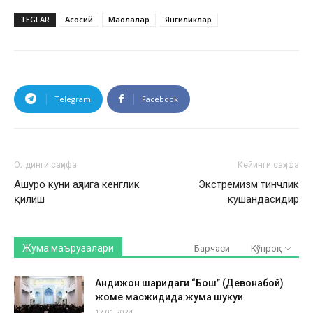
TEGLAR
Асосий
Мақолалар
Янгиликлар
Telegram
Facebook
Олдинги саҳифа
Кейинги саҳифа
Ашуро куни аҳлига кенглик
Экстремизм тинчлик
қилиш
кушандасидир
Жума маърузалари
Барчаси
Кўпроқ
Андижон шаҳридаги “Бош” (Девонабой)
жоме масжидида жума шукуҳи
12.01.2024