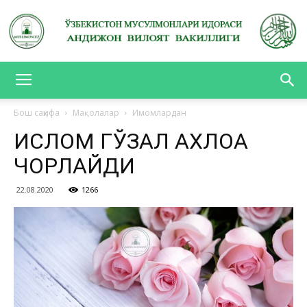
АНДИЖОН
Бош саҳифа
Мақолалар
Имомлардан
ИСЛОМ ГЎЗАЛ АХЛОҚҚА
ВИЛОЯТ
ЧОРЛАЙДИ
22.08.2020
1266
ВАКИЛЛИГИ