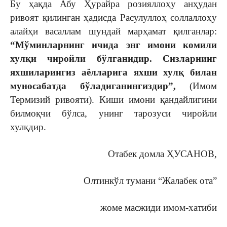
Бу ҳақда Абу Ҳурайра розияллоҳу анҳудан
ривоят қилинган ҳадисда Расулуллоҳ соллаллоҳу
алайҳи васаллам шундай марҳамат қилганлар:
“Мўминларнинг ичида энг имони комили
хулқи чиройли бўлганидир. Сизларнинг
яхшиларингиз аёлларига яхши хулқ билан
муносабатда бўладиганингиздир”,
(Имом
Термизий ривояти). Киши имони қандайлигини
билмоқчи бўлса, унинг тарозуси чиройли
хулқдир.
Отабек домла ҲУСАНОВ,
Олтинкўл тумани “Жалабек ота”
жоме масжиди имом-хатиби