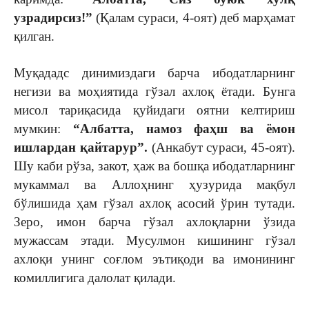
узрадирсиз!”
(Қалам сураси, 4-оят) деб марҳамат
қилган.
Муқададс динимиздаги барча ибодатларнинг
негизи ва моҳиятида гўзал ахлоқ ётади. Бунга
мисол тариқасида қуйидаги оятни келтириш
мумкин:
“Албатта, намоз фаҳш ва ёмон
ишлардан қайтарур”.
(Анкабут сураси, 45-оят).
Шу каби рўза, закот, ҳаж ва бошқа ибодатларнинг
мукаммал ва Аллоҳнинг ҳузурида мақбул
бўлишида ҳам гўзал ахлоқ асосий ўрин тутади.
Зеро, имон барча гўзал ахлоқларни ўзида
мужассам этади. Мусулмон кишининг гўзал
ахлоқи унинг соғлом эътиқоди ва имонининг
комиллигига далолат қилади.