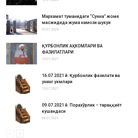
Мархамат туманидаги “Сунна” жоме
масжидида жума намози шукуҳи
05.01.2024
ҚУРБОНЛИК АҲКОМЛАРИ ВА
ФАЗИЛАТЛАРИ
16.07.2021
16.07.2021 й. Қурбонлик фазилати ва
унинг ҳукмлари
15.07.2021
09.07.2021 й. Порахўрлик – тараққиёт
кушандаси
08.07.2021