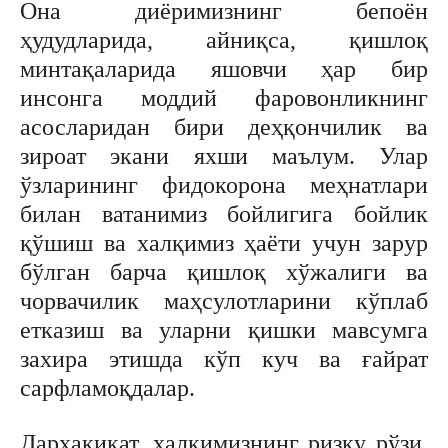
Она диёримизнинг бепоён
ҳудудларида, айниқса, қишлоқ
минтақаларида яшовчи ҳар бир
инсонга моддий фаровонликнинг
асосларидан бири деҳқончилик ва
зироат экани яхши маълум. Улар
ўзларининг фидокорона меҳнатлари
билан ватанимиз бойлигига бойлик
қўшиш ва халқимиз ҳаёти учун зарур
бўлган барча қишлоқ хўжалиги ва
чорвачилик маҳсулотларини кўплаб
етказиш ва уларни қишки мавсумга
захира этишда кўп куч ва ғайрат
сарфламоқдалар.
Дарҳақиқат, халқимизнинг ризқу рўзи,