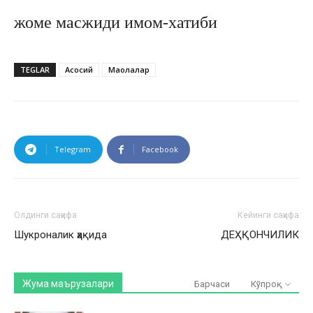
жоме масжиди имом-хатиби
TEGLAR
Асосий
Мақолалар
Telegram
Facebook
Олдинги саҳифа
Кейинги саҳифа
Шукроналик ҳақида
ДЕҲҚОНЧИЛИК
Жума маърузалари
Барчаси
Кўпроқ