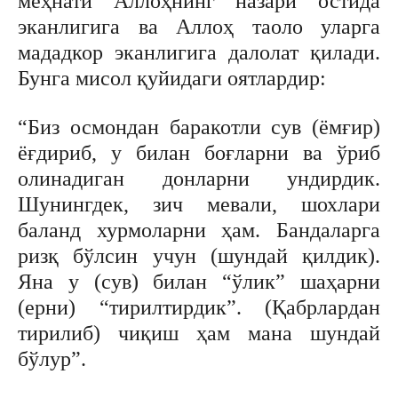
меҳнати Аллоҳнинг назари остида
эканлигига ва Аллоҳ таоло уларга
мададкор эканлигига далолат қилади.
Бунга мисол қуйидаги оятлардир:
“Биз осмондан баракотли сув (ёмғир)
ёғдириб, у билан боғларни ва ўриб
олинадиган донларни ундирдик.
Шунингдек, зич мевали, шохлари
баланд хурмоларни ҳам. Бандаларга
ризқ бўлсин учун (шундай қилдик).
Яна у (сув) билан “ўлик” шаҳарни
(ерни) “тирилтирдик”. (Қабрлардан
тирилиб) чиқиш ҳам мана шундай
бўлур”.