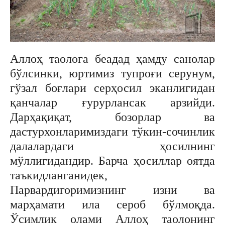
Аллоҳ таолога беадад ҳамду санолар
бўлсинки, юртимиз тупроғи серунум,
гўзал боғлари серҳосил эканлигидан
қанчалар ғурурлансак арзийди.
Дарҳақиқат, бозорлар ва
дастурхонларимиздаги тўкин-сочинлик
далалардаги ҳосилнинг
мўллигидандир. Барча ҳосиллар оятда
таъкидланганидек,
Парвардигоримизнинг изни ва
марҳамати ила сероб бўлмоқда.
Ўсимлик олами Аллоҳ таолонинг