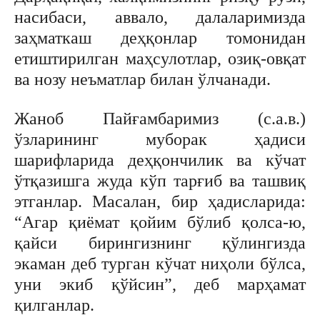
насибаси, аввало, далаларимизда
заҳматкаш деҳқонлар томонидан
етиштирилган маҳсулотлар, озиқ-овқат
ва нозу неъматлар билан ўлчанади.
Жаноб Пайғамбаримиз (с.а.в.)
ўзларининг муборак ҳадиси
шарифларида деҳқончилик ва кўчат
ўтқазишга жуда кўп тарғиб ва ташвиқ
этганлар. Масалан, бир ҳадисларида:
“Агар қиёмат қойим бўлиб қолса-ю,
қайси бирингизнинг қўлингизда
экаман деб турган кўчат ниҳоли бўлса,
уни экиб қўйсин”, деб марҳамат
қилганлар.