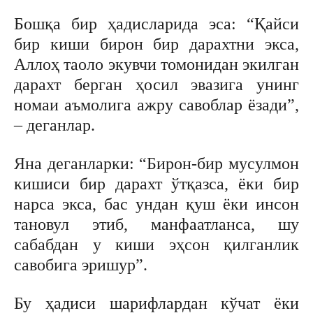
Бошқа бир ҳадисларида эса: “Қайси
бир киши бирон бир дарахтни экса,
Аллоҳ таоло экувчи томонидан экилган
дарахт берган ҳосил эвазига унинг
номаи аъмолига ажру савоблар ёзади”,
– деганлар.
Яна деганларки: “Бирон-бир мусулмон
кишиси бир дарахт ўтқазса, ёки бир
нарса экса, бас ундан қуш ёки инсон
тановул этиб, манфаатланса, шу
сабабдан у киши эҳсон қилганлик
савобига эришур”.
Бу ҳадиси шарифлардан кўчат ёки