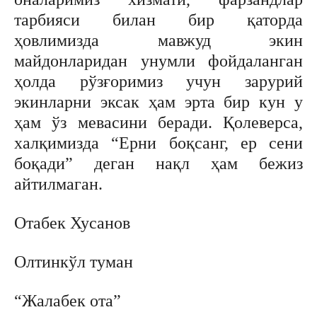
тарбияси билан бир қаторда
ҳовлимизда мавжуд экин
майдонларидан унумли фойдаланган
ҳолда рўзғоримиз учун зарурий
экинларни эксак ҳам эрта бир кун у
ҳам ўз мевасини беради. Қолеверса,
халқимизда “Ерни боқсанг, ер сени
боқади” деган нақл ҳам бежиз
айтилмаган.
Отабек Хусанов
Олтинкўл туман
“Жалабек ота”