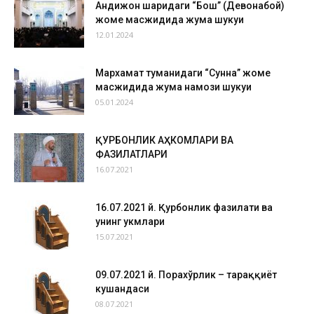
Андижон шаҳридаги “Бош” (Девонабой)
жоме масжидида жума шукуҳи
12.01.2024
Мархамат туманидаги “Сунна” жоме
масжидида жума намози шукуҳи
05.01.2024
ҚУРБОНЛИК АҲКОМЛАРИ ВА
ФАЗИЛАТЛАРИ
16.07.2021
16.07.2021 й. Қурбонлик фазилати ва
унинг ҳукмлари
15.07.2021
09.07.2021 й. Порахўрлик – тараққиёт
кушандаси
08.07.2021