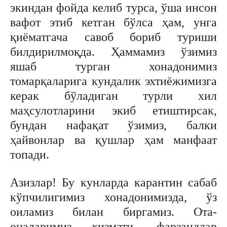
экиндан фойда келиб турса, ўша инсон
вафот этиб кетган бўлса ҳам, унга
қиёматгача савоб бориб туриши
билдирилмоқда. Ҳаммамиз ўзимиз
яшаб турган хонадонимиз
томарқаларига кундалик эхтиёжимизга
керак бўладиган турли хил
маҳсулотларини экиб етиштирсак,
бундан нафақат ўзимиз, балки
ҳайвонлар ва қушлар ҳам манфаат
топади.
Азизлар! Бу кунларда карантин сабаб
кўпчилигимиз хонадонимизда, ўз
оиламиз билан биргамиз. Ота-
оналаримиз хизмати, фарзандлар