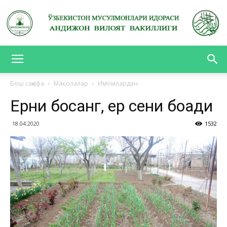
АНДИЖОН
Бош саҳифа
Мақолалар
Имомлардан
Ерни боқсанг, ер сени боқади
ВИЛОЯТ
18.04.2020
1532
ВАКИЛЛИГИ