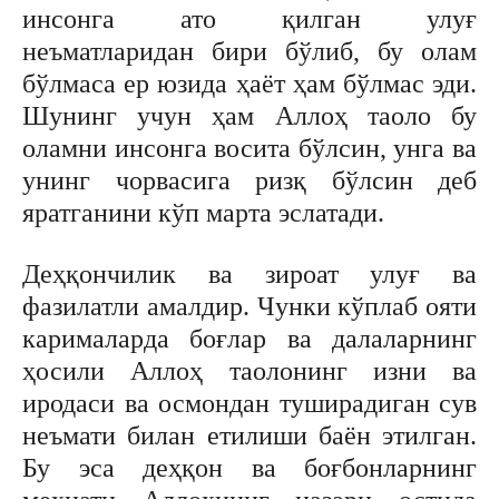
инсонга ато қилган улуғ
неъматларидан бири бўлиб, бу олам
бўлмаса ер юзида ҳаёт ҳам бўлмас эди.
Шунинг учун ҳам Аллоҳ таоло бу
оламни инсонга восита бўлсин, унга ва
унинг чорвасига ризқ бўлсин деб
яратганини кўп марта эслатади.
Деҳқончилик ва зироат улуғ ва
фазилатли амалдир. Чунки кўплаб ояти
карималарда боғлар ва далаларнинг
ҳосили Аллоҳ таолонинг изни ва
иродаси ва осмондан туширадиган сув
неъмати билан етилиши баён этилган.
Бу эса деҳқон ва боғбонларнинг