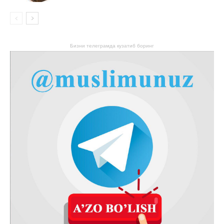
Бизни телеграмда кузатиб боринг