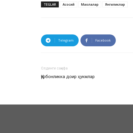
TEGLAR
Асосий
Мақолалар
Янгиликлар
Telegram
Facebook
Олдинги саҳифа
Қурбонликка доир ҳукмлар