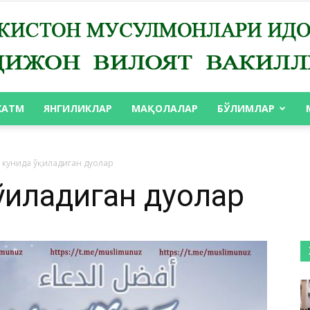
ХАТМ
ЯНГИЛИКЛАР
МАҚОЛАЛАР
БЎЛИМЛАР
АНДИЖОН
 кунида ўқиладиган дуолар
қиладиган дуолар
ВИЛОЯТ