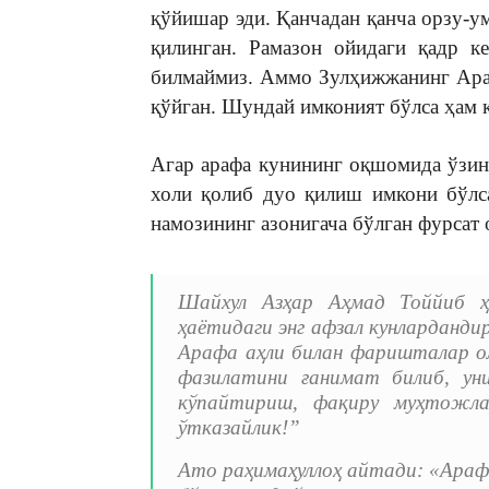
қўйишар эди. Қанчадан қанча орзу-у
қилинган. Рамазон ойидаги қадр к
билмаймиз. Аммо Зулҳижжанинг Араф
қўйган. Шундай имконият бўлса ҳам 
Агар арафа кунининг оқшомида ўзин
холи қолиб дуо қилиш имкони бўлс
намозининг азонигача бўлган фурсат 
Шайхул Азҳар Аҳмад Тоййиб ҳ
ҳаётидаги энг афзал кунлардандир
Арафа аҳли билан фаришталар ол
фазилатини ғанимат билиб, уни
кўпайтириш, фақиру муҳтожлар
ўтказайлик!”
Ато раҳимаҳуллоҳ айтади: «Арафа