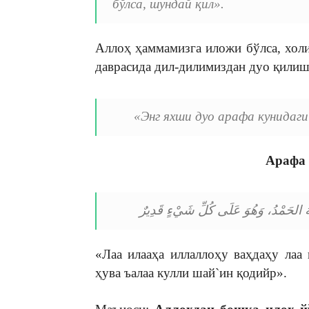
бўлса, шундай қил».
Аллоҳ ҳаммамизга иложи бўлса, холи
даврасида дил-дилимиздан дуо қилиш
«Энг яхши дуо арафа кунидаги
Арафа 
وَلَهُ الحَمْدُ، وَهُوَ عَلَى كُلِّ شَيْءٍ قَدِيرٌ
«Лаа илааҳа иллаллоҳу ваҳдаҳу лаа
ҳува ъалаа кулли шайˋин қодийр».