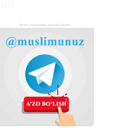
Бизни телеграмда кузатиб боринг