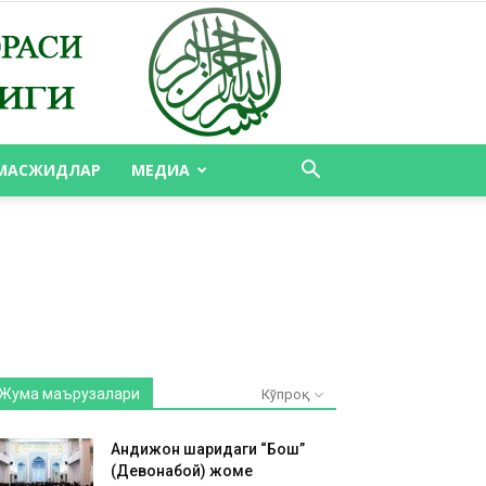
МАСЖИДЛАР
МЕДИА
Жума маърузалари
Кўпроқ
Андижон шаҳридаги “Бош”
(Девонабой) жоме