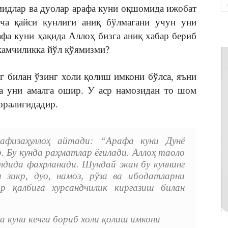
мидлар ва дуолар арафа куни оқшомида ижобат
еча қайси кунлиги аниқ бўлмагани учун уни
а куни ҳақида Аллоҳ бизга аниқ хабар бериб
камчиликка йўл қўямизми?
г билан ўзинг холи қолиш имкони бўлса, яъни
а уни амалга ошир. У аср намозидан то шом
оралиғидадир.
афизаҳуллоҳ айтади: “Арафа куни Дунё
. Бу кунда раҳматлар ёғилади. Аллоҳ таоло
дида фахрланади. Шундай экан бу куннинг
 зикр, дуо, намоз, рўза ва ибодатларни
 қалбига хурсандчилик киргазиш билан
 куни кечга бориб холи қолиш имкони