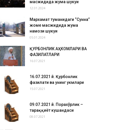
масжидида жума шукуҳи
12.01.2024
Мархамат туманидаги “Сунна”
жоме масжидида жума
намози шукуҳи
05.01.2024
ҚУРБОНЛИК АҲКОМЛАРИ ВА
ФАЗИЛАТЛАРИ
16.07.2021
16.07.2021 й. Қурбонлик
фазилати ва унинг ҳукмлари
15.07.2021
09.07.2021 й. Порахўрлик –
тараққиёт кушандаси
08.07.2021