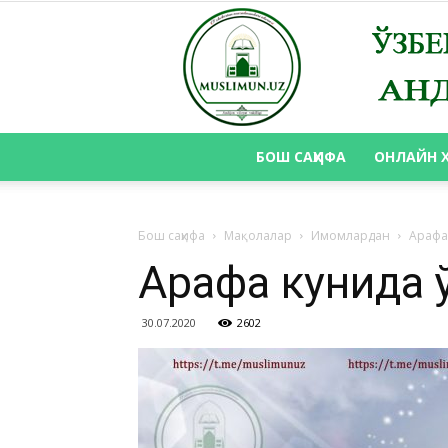
БОШ САҲИФА
ОНЛАЙН 
Бош саҳифа
Мақолалар
Имомлардан
Арафа
Арафа кунида ў
30.07.2020
2602