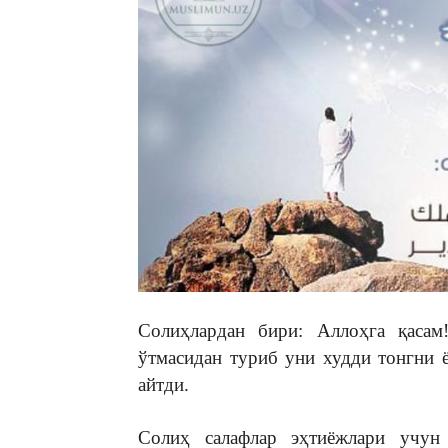
Солиҳлардан бири: Аллоҳга қаса
ўтмасидан туриб уни худди тонгни 
айтди.
Солиҳ салафлар эҳтиёжлари учун 