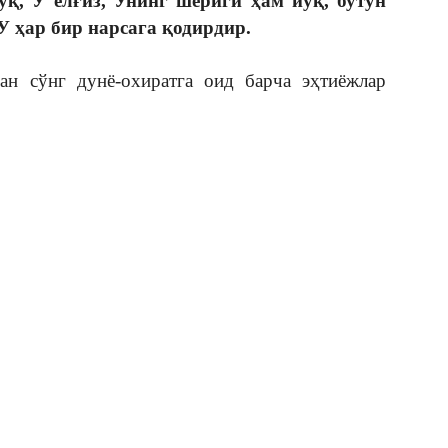
қ, У ёлғиз, Унинг шериги ҳам йўқ, бутун
У ҳар бир нарсага қодирдир.
н сўнг дунё-охиратга оид барча эҳтиёжлар