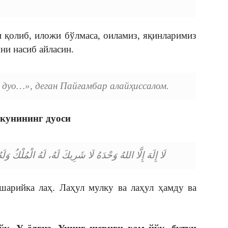
 қолиб, иложи бўлмаса, оиламиз, яқинларимиз
ни насиб айласин.
 дуо…», деган Пайғамбар алайҳиссалом.
кунининг дуоси
لَا إِلَهَ إِلَّا اللهُ وَحْدَهُ لَا شَرِيكَ لَهُ، لَهُ الْمُلْكُ 
 шарийка лаҳ. Лаҳул мулку ва лаҳул ҳамду ва