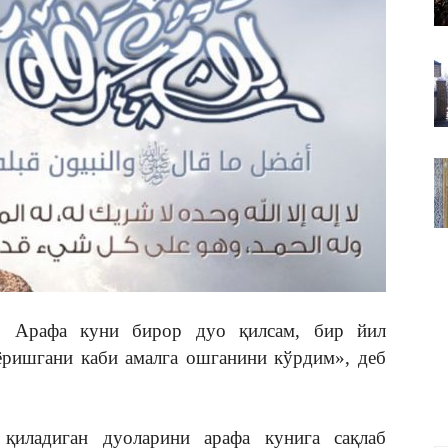
ВАКИЛЛИГИ
м! Арафа куни бирор дуо қилсам, бир йил
ёришгани каби амалга ошганини кўрдим», деб
қиладиган дуоларини арафа кунига сақлаб