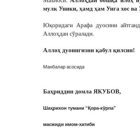
Маъноси:
Аллоҳдан бошқа илоҳ йў
мулк Уники, ҳамд ҳам Унга хос ва 
Юқоридаги Арафа дуосини айтганда
Аллоҳдан сўралади.
Аллоҳ дуоингизни қабул қилсин!
Манбалар асосида
Баҳриддин домла ЯКУБОВ,
Шаҳрихон тумани “Қора-кўрпа”
масжиди имом-хатиби