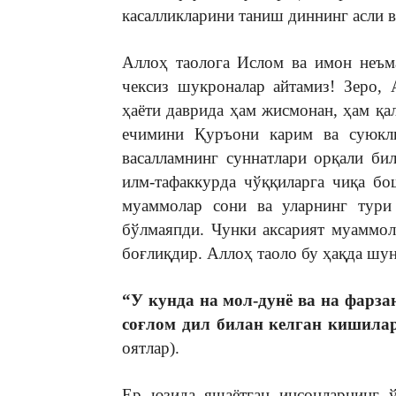
касалликларини таниш диннинг асли 
Аллоҳ таолога Ислом ва имон неъм
чексиз шукроналар айтамиз! Зеро,
ҳаёти даврида ҳам жисмонан, ҳам қ
ечимини Қуръони карим ва суюкл
васалламнинг суннатлари орқали би
илм-тафаккурда чўққиларга чиқа бо
муаммолар сони ва уларнинг тури 
бўлмаяпди. Чунки аксарият муаммол
боғлиқдир. Аллоҳ таоло бу ҳақда шун
“У кунда на мол-дунё ва на фарза
соғлом дил билан келган кишила
оятлар).
Ер юзида яшаётган инсонларнинг ў