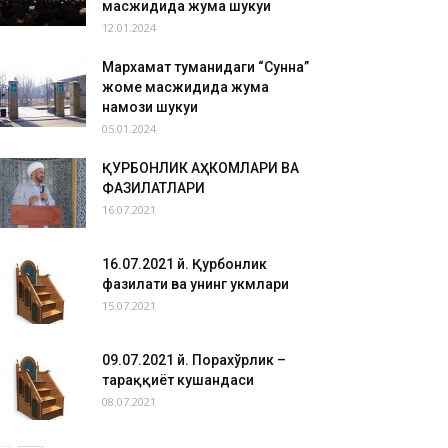
масжидида жума шукуҳи
12.01.2024
Мархамат туманидаги “Сунна”
жоме масжидида жума
намози шукуҳи
05.01.2024
ҚУРБОНЛИК АҲКОМЛАРИ ВА
ФАЗИЛАТЛАРИ
16.07.2021
16.07.2021 й. Қурбонлик
фазилати ва унинг ҳукмлари
15.07.2021
09.07.2021 й. Порахўрлик –
тараққиёт кушандаси
08.07.2021