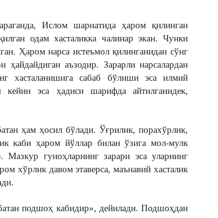
раганда, Ислом шариатида ҳаром қилинган
қилган одам хасталикка чалинар экан. Чунки
ган. Ҳаром нарса истеъмол қилинганидан сўнг
он ҳайдайдиган аъзодир. Зарарли нарсалардан
нг хасталанишига сабаб бўлиши эса илмий
н кейин эса ҳадиси шарифда айтилганидек,
атан ҳам ҳосил бўлади. Ўғрилик, порахўрлик,
лик каби ҳаром йўллар билан ўзига мол-мулк
р. Мазкур гуноҳларнинг зарари эса уларнинг
ром хўрлик давом этаверса, маънавий хасталик
ади.
батан подшоҳ кабидир», дейилади. Подшоҳдан