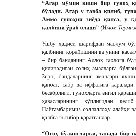
“Агар мўмин киши бир гуноҳ қи
бўлади. Агар у тавба қилиб, гуно
Аммо гуноҳни зиёда қилса, у қ
қалбини ўраб олади”
(Имом Термиз
Ушбу ҳадиси шарифдан маълум бўл
қалбнинг қорайишини ва унинг касал
– бир банданинг Аллоҳ таолога бўл
қилинадиган солиҳ амалларга бўлга
Зеро, бандаларнинг амаллари яхши
қаноат, сабр ва иффатига қаралад
бесабрлиги, гуноҳларга енгил қараш
ҳавасларининг кўплигидан кел
Пайғамбаримиз соллаллоҳу алайҳи ва
қалбга эътибор қаратганлар.
“Огоҳ бўлингларки, танада бир па