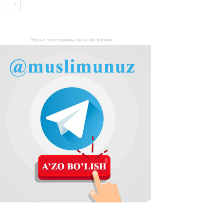
Бизни телеграмда кузатиб боринг