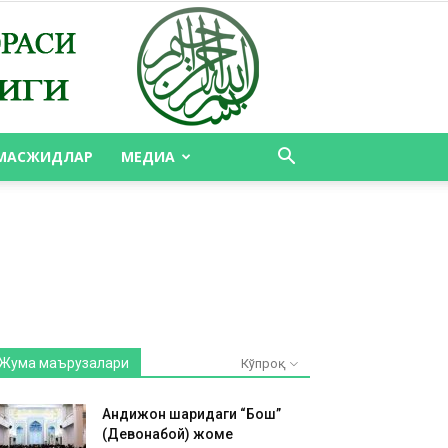
МАСЖИДЛАР
МЕДИА
Жума маърузалари
Кўпроқ
Андижон шаҳридаги “Бош”
(Девонабой) жоме