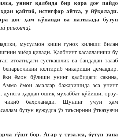
лса, унинг қалбида бир қора доғ пайдо
ҳдан қайтиб, истиғфор айтса, у йўқолади.
ора доғ ҳам кўпаяди ва натижада бутун
ий ривояти).
адики, мусулмон киши гуноҳ қилиши билан
лигини зиёда қилади. Қалбнинг касалланиши бу
ган итоатидаги сусткашлик ва бандадан талаб
н бепарволикни келтириб чиқариши демакдир.
 ёки ёмон бўлиши унинг қалбидаги сакина,
и. Аммо ёмон амаллар бажаришида эса унинг
и, дунёга ҳаддан ошиқ муҳаббат қўйиши, орзу-
иб чиқиб баҳоланади. Шунинг учун ҳам
саллам бутун вужудга ўз таъсирини ўтказувчи
рча гўшт бор. Агар у тузалса, бутун тана