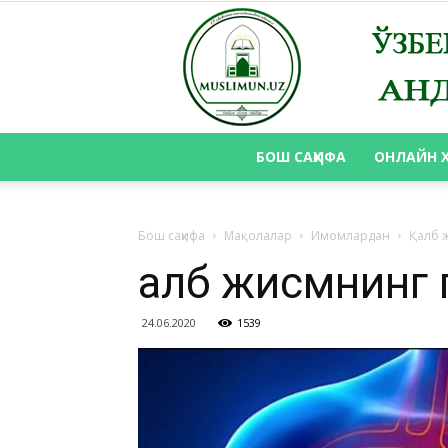
БОШ САҲИФА
ОНЛАЙН 
Бош саҳифа
Мақолалар
Имомлардан
Қалб 
Қалб жисмнинг
24.06.2020
1539