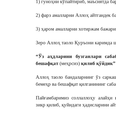
1) гуноҳни кўпайтириб, маъсиятда б
2) фарз амалларни Аллоҳ айтгандек б
3) ҳаром амалларни хотиржам бажар
Зеро Аллоҳ таоло Қуръони каримда ш
“Ўз аҳдларини бузганлари саб
бешафқат
(меҳрсиз)
қилиб қўйдик
Аллоҳ таоло бандаларнинг ўз сарка
бемеҳр ва бешафқат қилганининг саб
Пайғамбаримиз соллаллоҳу алайҳи 
зикр қилиб, қуйидаги ҳадисларини ай