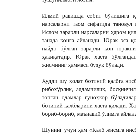
Илмий равишда собит бўлишига қа
нарсаларни таом сифатида тановул 
Ислом зарарли нарсаларни ҳаром қил
танада қонга айланади. Юрак эса қ
пайдо бўлган зарарли қон юракни
ҳақиқатдир. Юрак хаста бўлганда
жисмнинг ҳаммаси бузуқ бўлади.
Худди шу ҳолат ботиний қалбга нисб
рибохўрлик, алдамчилик, босқинчи
топган одамлар гуноҳкор бўладила
ботиний қалбларини хаста қилади. Ҳа
бориб-бориб, маънавий ўлимга айлан
Шунинг учун ҳам «Қалб жисмга нис