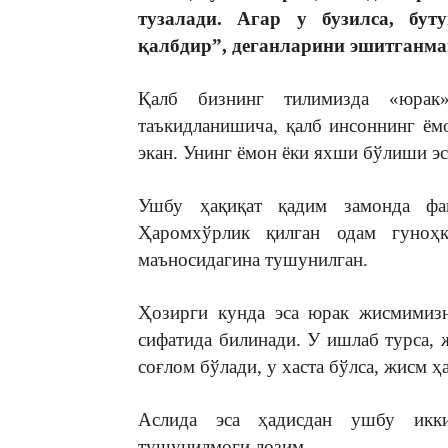
тузалади. Агар у бузилса, бут
қалбдир”, деганларини эшитганма
Қалб бизнинг тилимизда «юрак
таъкидланишича, қалб инсоннинг ё
экан. Унинг ёмон ёки яхши бўлиши эс
Ушбу ҳақиқат қадим замонда фақ
Ҳаромхўрлик қилган одам гуноҳ
маъносидагина тушунилган.
Ҳозирги кунда эса юрак жисмимизн
сифатида билинади. У ишлаб турса, 
соғлом бўлади, у хаста бўлса, жисм ҳ
Аслида эса ҳадисдан ушбу икк
тушунилмоғи лозим.