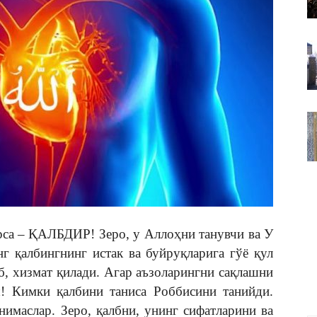
ВАКИЛЛИГИ
рса – ҚАЛБДИР! Зеро, у Аллоҳни танувчи ва У
г қалбингнинг истак ва буйруқларига гўё қул
б, хизмат қилади. Агар аъзоларингни сақлашни
ш! Кимки қалбини таниса Роббисини танийди.
нимаслар. Зеро, қалбни, унинг сифатларини ва