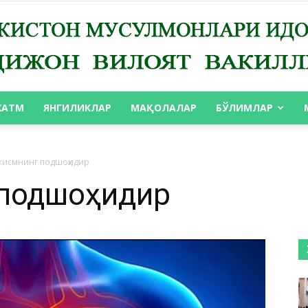
ХАТМ
ЯНГИЛИКЛАР
МАҚОЛАЛАР
БЎЛИМЛАР
АНДИЖОН
жисмнинг подшоҳидир
 подшоҳидир
ВИЛОЯТ