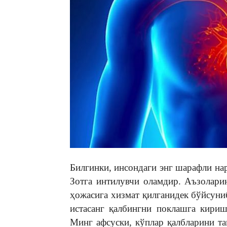
Билгинки, инсондаги энг шарафли на
Зотга интилувчи оламдир. Аъзоларин
ҳожасига хизмат қилганидек бўйсуни
истасанг қалбингни поклашга кири
Минг афсуски, кўплар қалбларини та