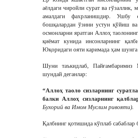
аёлдаги чиройли сурат ва гўзаллик, 
амалдаги фахрланишдир. Ушбу с
бошқалардан ўзини устун қўйиш ва
осмонларни яратган Аллоҳ таолонинг 
қиёмат кунида инсонларнинг қалби
Юқоридаги ояти каримада ҳам шунга
Шуни таъкидлаб, Пайғамбаримиз 
шундай деганлар:
“Аллоҳ таоло сизларнинг суратла
балки Аллоҳ сизларнинг қалбла
Бухорий ва Имом Муслим ривояти).
Қалбнинг қотишида кўплаб сабаблар б