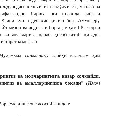
мол-дунёдаги кенгчилик ва мўлчилик, мансаб ва
ифатлардан бирига эга инсонда албатта
 ўзини кучли деб ҳис қилиш бор. Аммо еру
Ўз мезон ва андозаси борки, у ҳам бўлса эрта
 ва амалларига қараб ҳисоб-китоб қилади.
 ишорат қилинган.
Муҳаммад соллаллоҳу алайҳи васаллам ҳам
рингиз ва молларингизга назар солмайди,
рингиз ва амалларингизга боқади”
(Имом
ор. Уларнинг энг асосийларидан: