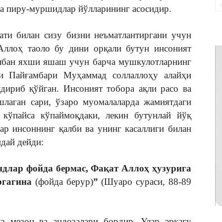
ва пиру-муршидлар йўлларининг асосидир.
ати билан сизу бизни неъматлантиргани учун
 Аллоҳ таоло бу дини орқали бутун инсоният
албан яхши яшаш учун барча мушкулотларнинг
и Пайғамбари Муҳаммад соллаллоҳу алайҳи
лдириб қўйган. Инсоният тобора ақли расо ва
шлаган сари, ўзаро муомалаларда жамиятдаги
кўпайса кўпаймоқдаки, лекин бутунлай йўқ
ар инсоннинг қалби ва унинг касаллиги билан
дай дейди:
ндлар фойда бермас, Фақат Аллоҳ ҳузурига
ргагина
(фойда берур)
”
(Шуаро сураси, 88-89
з мезон ва андозалари бордир. Улар эркагу