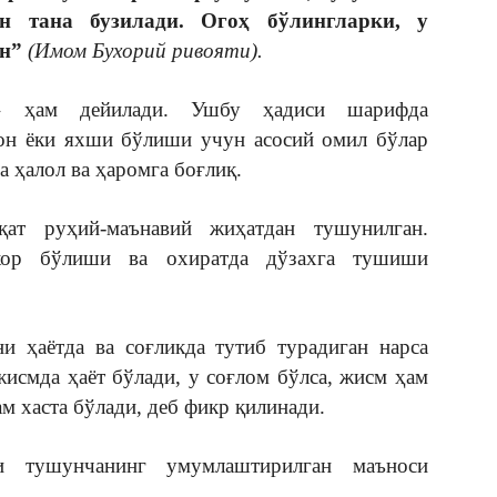
ун тана бузилади. Огоҳ бўлингларки, у
н”
(Имом Бухорий ривояти).
» ҳам дейилади. Ушбу ҳадиси шарифда
мон ёки яхши бўлиши учун асосий омил бўлар
а ҳалол ва ҳаромга боғлиқ.
ат руҳий-маънавий жиҳатдан тушунилган.
кор бўлиши ва охиратда дўзахга тушиши
и ҳаётда ва соғликда тутиб турадиган нарса
жисмда ҳаёт бўлади, у соғлом бўлса, жисм ҳам
ам хаста бўлади, деб фикр қилинади.
и тушунчанинг умумлаштирилган маъноси