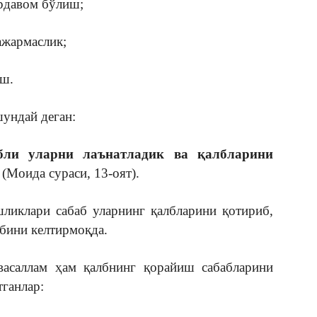
ардавом бўлиш;
ажармаслик;
иш.
ундай деган:
абли уларни лаънатладик ва қалбларини
”
(Моида сураси, 13-оят).
шликлари сабаб уларнинг қалбларини қотириб,
абини келтирмоқда.
васаллам ҳам қалбнинг қорайиш сабабларини
тганлар: